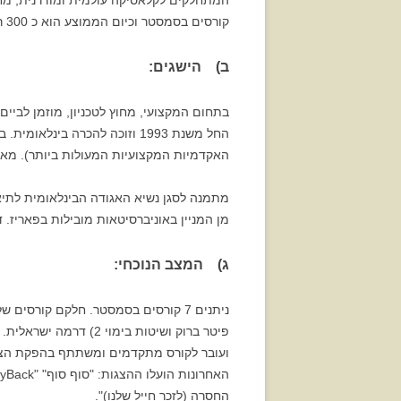
קורסים בסמסטר וכיום הממוצע הוא כ 300 רשומים בשנה. סה"כ למדו תיאטרון כ 3500 סטודנטים נכון לסוף שנת 2006.
ב) הישגים:
בתחום המקצועי, מחוץ לטכניון, מוזמן לביים
האקדמיות המקצועיות המעולות ביותר). מאז,
מן המניין באוניברסיטאות מובילות בפאריז. דרמטורג תיאטרון הבימה וחי
ג) המצב הנוכחי:
החסרה (לזכר חייל שלנו)".