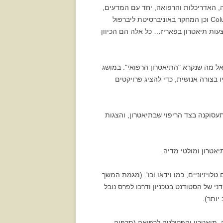
 האדריכלות והרפואה, יחד עם המדעים,
וכאשר מוסיפים לכאן את נושאי הניהול כפי שהובאו לידי ביטוי ב Columbia University's School of the Arts in New York City וכן המחקר באוניברסיטת ליברפול
ות תיאטרון בפאריז… כל אלה הם הכיוון
ל מה שנקרא "התיאטרון הרפואי". במושג
 בצורה אנושית, כדי להציג פרויקטים
עסוקנה בצד הריפוי שבתיאטרון, והצגות
יזיוניים, כמו וידאו וכו'. (מגמת המשך
י של הסטודנט בטכניון ודרכו לפרס נובל
יותר).
יה. תיאטרון והפקולטה לרפואה (תרפיה