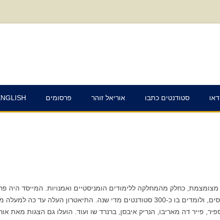
דאו
סטודנטים כתבו
אוריאל זוהר
פרסומים
ENGLISH
ניון הוקם בשנת 1986 במסגרת מצומצמת, כחלק מהמחלקה ללימודים הומניסטיים ואמנויות. המייס
ספיר, פייר דה מאריבו, הנריק איבסן, ברנרד שו ועוד. הועלו גם הצגות מאת אור