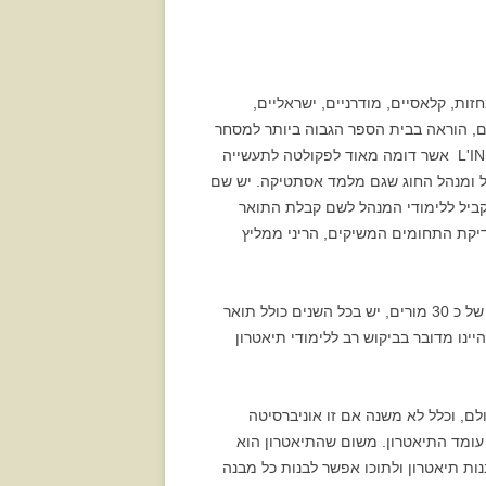
ים שנאמרו במסמך זה, ולאור ניסיון בן 21 שנות עבודה מאסיבית בטכניון, הקמת תיאטרון הטכניון, העלאת 34 מחזות, קלאסיים, מודרניים, ישראליים,
ים, הוראה בבית הספר הגבוה ביותר למסחר
HEC של צרפת, ובאוניברסיטת פאריז 8 בתחומים אחרים, בעשור האחרון. תיאטרון הטכניון הוזמן להופיע באוניברסיטת L'INSA אשר דומה מאוד לפקולטה לתעשייה
 2 במאים שמלמדים ומעלים הצגות במקביל ומנהל החוג שגם מלמד אסתטיקה. יש שם
 מתוך התחייבות אישית למערכת, במקביל ללימודי המנהל לשם קבלת התואר
ו באו לבית הספר הזה. לאור הניסיון במחלקה להוראת המדעים בשתי תקופות 1989-1992 וכן 1995-1996 ובדיקת התחומים המשיקים, הריני ממליץ
בטכניון יש היום בממוצע כ- 300 סטודנטים רשומים בשנה, בקורסים לתיאטרון. לעומת אוניברסיטת חיפה בה יש צוות גדול של כ 30 מורים, יש בכל השנים כולל תואר
יון. משמע, עד כה למדו בתיאטרון כ 3500 סטודנטים בטכניון, דהיינו מדובר בביקוש רב ללימודי תיאטרון
לם, וכלל לא משנה אם זו אוניברסיטה
עומד התיאטרון. משום שהתיאטרון הוא
ות תיאטרון ולתוכו אפשר לבנות כל מבנה