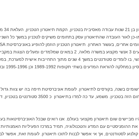
לאור הדבר
מו-כן לאור העובדה שהתיאטרון עסק בתחומים משיקים לטכניון במשך כל השנ
וניהול בטכניון, בהבדל אחד עקרוני, שם מבצעים 3 אנשי מקצוע במשרה מלאה,
מערכת לימודים סדירה של תיאטרון כחוג מעשי, בו לומדים סטודנטים במשך 4 שנים
בניהול, לשמ
שני 140 רשומים. זוהי הוכחה לביקוש רב לתחום הזה בטכנ
ו מביישים שום תיאטרון מקצועי בעולם. אנו רואים שבכל האוניברסיטאות בעו
את ההומניסטיים עם המדע והטכנולוגיה, תמיד במרכז הפעיליות האמנותיות 
ולנוע לסטודנטים, אך אי אפשר לבנות לתוכו תיאטרון. לעומת זאת, אפשר לבנ