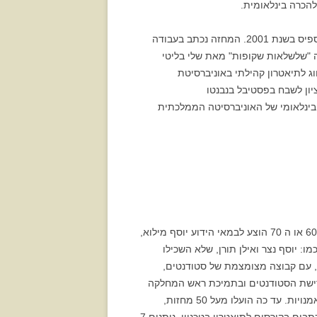
להכרה בינלאומית.
הבמאי זוכה פרס אופיר סכנדר קובטי השתתף בהצגה "סוף-סוף" במסגרת המחלקה, שהועלתה גם בירושלים, בפסטיבל תספיס בשנת 2001. המחזה נכתב בעבודה
ה "שלשלאות שקופות" מאת שלי בליטי
פסטיבל נוה יוסף של החוג לתיאטרון קהילתי באוניברסיטת
לציון לשבח בפסטיבל בנבנטו
יבל הבינלאומי של האוניברסיטה הממלכתית
תיאטרון הטכניון החל פעילותו בשנת 1986, במסגרת מורה נלווה נספח, של 2 ש"ש. מסגרת שהיתה קיימת קודם. בשנות ה 60 או ה 70 הוצע לבמאי הידוע יוסף מילוא,
ו: יוסף נצר ואילן תורן, שלא השכילו
 2 ש"ש, החלה פעילות של הצגות שנתיות, עם קבוצה מצומצמת של סטודנטים,
 המשרה ל 5 ש"ש, בזכות חבר אקדמי אס"ט, דרישת הסטודנטים ובתמיכת ראש המחלקה
פרופ'/ח' מור. בשנת 1990 משרה מלאה. בשנת 1994 עמית בכיר בקביעות. בשנת 2006 חבר בכיר בלימודים הומניסטיים ואמנויות. עד כה הועלו מעל 50 מחזות,