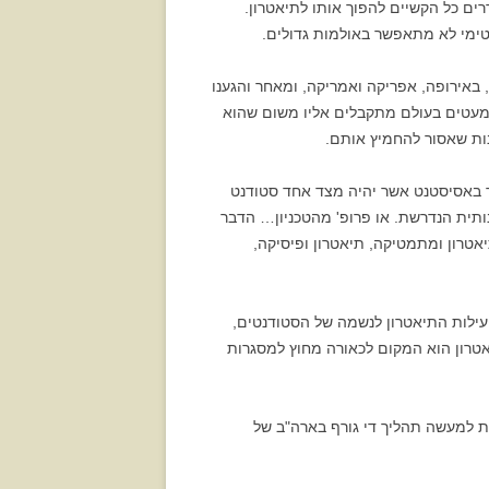
רים כל הקשיים להפוך אותו לתיאטרון.
טימי לא מתאפשר באולמות גדולים.
באירופה, אפריקה ואמריקה, ומאחר והגענו
א, ולהשתתף בחודש יוני 2006 בפסטיבל ברטיסלבה, אשר מעטים בעולם מתקבלים אליו משום שהוא
נות שאסור להחמיץ אותם.
רך באסיסטנט אשר יהיה מצד אחד סטודנט
נותית הנדרשת. או פרופ' מהטכניון… הדבר
אטרון ומתמטיקה, תיאטרון ופיסיקה,
תוכלו לקרוא עד כמה רבה והכרחית פעילות התיאטרון לנשמה של הסטודנטים,
אטרון הוא המקום לכאורה מחוץ למסגרות
 מדגיש כי מכל הנאמר התרשמתי מאוד מ Michigan State University אשר מייצגת למעשה תהליך די גורף בארה"ב של