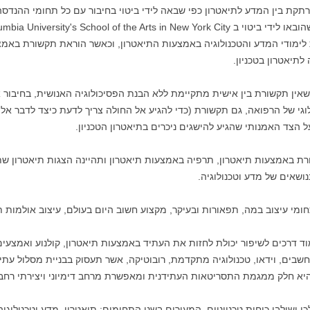
 בין המדע לתיאטרון כפי שבאה לידי ביטוי בחיבור עם כל תחומי ההנדסה,
לימודי המדע והטכנולוגיה באמצעות התיאטרון, וכאשר הוראת תקשורת באמצע
תיאטרון בטכניון.
ין תקשורת בין אישית מתקיימת ללא הבנת הפסיכולוגיה האנושית, בחיבור א
לוגי של הרפואה, גם תקשורת (כדי להגיע אל החולה צריך לדעת כיצד לדבר אליו
ל הצד האמנותי שהגיע להישגים ניכרים בתיאטרון הטכניון.
רת באמצעות תיאטרון, תרפיה באמצעות תיאטרון ותהיינה הצגות תיאטרון שת
ושאים של מדע וטכנולוגיה.
כים לשיפור יכולת לחזות את העתיד באמצעות תיאטרון, קולנוע ואמצעים טלו
בים, וידאו, טכנולוגיה מתקדמת, רובוטיקה, אשר תעסוק בבניית מסלול עתידנ
 היא חלק ממגמת התסריטאות העתידנית ומאפשרת מרחב דימיוני ויצירתי רחב 
לכן ישולבו כוחות טכניוניים, המעורים בשני התחומים: תיאטרון, מדע וטכנולוג