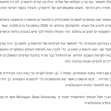
 מעשור, עם בניין הקולנוע של אס"ט. אילו בנו קודם תיאטרון, לא היו מתעור
תמיד ניתן ההיפך, משום שאקוסטיקה של תיאטרון, והצורך בקשר האישי האינ
אחר ואנו מוזמנים לעשרות פסטיבלים בינלאומיים מהשורה הראשונה בעולם, 
להישגים רבים מבחינה מקצועית ואמנותית, זכינו להגיע אל השי
המקצועיים הטובים בעולם. זוהי הוכחה ניצחת לכך שיש בטכניון כוחות וכישרו
 בצורתם הנוכחית, כדי לאפשר את פעילותו של התיאטרון, ולשם כך יהיה צו
מצד שני יוצא תיאטרון הטכניון, כדי להבין את תפיסת העולם המחקרית והאמ
כנות לקראת המבנה החדש. יש להתחיל כבר ומייד בהכנת קורסים המשלבים תי
דרכים להפיק הצגות בחיבור הזה.
3) לאור המכתבים הרבים של הסטודנטים שצירפתי בסוף הנספחים, נספח 7, ובו 
ב מהידע… וכמו אינשטיין אשר יצא מהמסגרות כדי להמציא המצאות, כך התי
 גם לתחומי המדע והטכנולוגיה.
4) לאור הסקירה שהבאתי כאן, הריני
מדע ובטכנולוגיה.