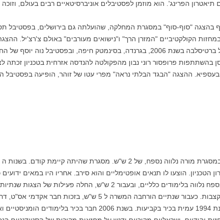
אטרון הפרינג'. הוא מוזמן לפסטיבלים אוניברסיטאיים רבים בעולם, וזוכה 
חזות הקולקטיביים "המזרן הרך" ו"נישואים מעורבים" באולם צ'רצ'יל. ההצג
מהפקולטה להנדסה כימית הופיעה בפסטיבל ברטיסלבה בשנת 2006, בגרנדה, בסינמטק חיפה, וב
את איבסן בהשתתפות פרופסור רוני נבון מהפקולטה להנדסה אזרחית בטכניון זכתה 
למות בחיפה ובעספיא.‏ ההצגה "הבגד הבלתי נראה" מפרי עטו של זוהר, הופיעה בפסט
טכניון. הוצעו לו תנאים אופטימליים והוא סירב. אחריו היו במאים ידועים כמ
להרחיב מעבר ל 2 ש"ש. החל משנת 1986 כנספח נלווה בלימודים כלליים, ובעבור
עבודה קשה בהתנדבות ושעות רבות לא מתוקצבות. כעבור שנתיים הורחבה