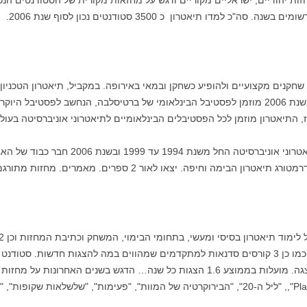
 שחקנים מקצועיים ולהופיע כשחקן ובמאי באירופה. במקביל, תיאטרון הטכניון
החל משנת 1993 וזוכה להכרה בינלאומית. בשנת 2006 מוזמן לפסטיבל הבינלאומי של ברטיסלבה, הנחש
 התיאטרון מוזמן לכל הפסטיבלים הבינלאומיים לתיאטרוני אוניברסיטה בעולם
פה. יצאו לאור 2 ספרים. מאמרים. מחזות מתורגמים. מחקרים מגוונים.
פיטר ברוק ושיטות בימוי 2) דרמה ישראלית. כמו כן 3 קורסים סדנאות למתקדמים שמהווים במה להצג
ועובר לקורס מתקדמים ומשתתף בהפקת הצגה. מועלות בממוצע 1.6 הצגות כל שנה… הדגש 
האחרונות הועלו ההצגות: "סוף סוף" "PlayBack",, "ליל ה-20", "הבירוקרטיה של המוות", "פעימות"