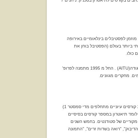
המתחלקים לקלאסיקה עולמית ומודרנית, מחזות יהודיים, ישראליים מקוריים ודגש על מחזאות מקורית של הסטודנטים הנכתבים בקורסים לתיאטרון בטכניון. ניתנים 7
 מוזמן לפסטיבלים בינלאומיים באירופה
ב לפסטיבל היוקרתי ביותר בעולם (הפסטיבל בוחן את
 כולו.
מתמנה לסגן נשיא האגודה הבינלאומית לתיאטרוני אוניברסיטה החל משנת 1994 עד 1999 ובשנת 2006 חבר כבוד של האגודה(AITU) . החל מ 1995 מתמנה לפרופ'
ניתנים 7 קורסים בסמסטר. חלקם קורסים של לימוד תיאטרון בסיסי ומעשי, בתחומי הבימוי, המשחק וכתיבת המחזות וכן 2 קורסים עיוניים מתחלפים מדי סמסטר 1)
ות חדשות. סטודנט לומד תיאטרון במספר קורסים בסיסיים
בשנים האחרונות על מחזות מקוריים של סטודנטים. בחמש השנים
, "שלשלאות שקופות", "הדיבוק", "רואה בשדות זרים", "התמונה