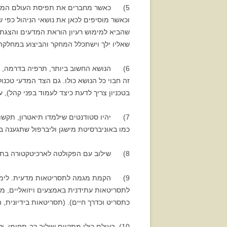
5) כאשר מחברים את תפיסת העולם המרתקת
שהביא למימוש רעיון הוראת המדעים והצגת 
שאליו ילך וישתכלל המחקר והביצוע במחלקה ל
6) הנושא החשוב ביותר, תרפיה בדרמה, שא
זה חבוי כל הנושא כולו. גם הצד המדעי טכנו
בטכניון צריך לדעת כיצד לעמוד בפני קהל), ע
7) יהיו סטודנטים שילמדו תיאטרון, תקשו
כמו באוניברסיטת מישגן וליברפול שתגענה בנ
8) שילוב עם הפקולטה לארכיטקטורה בתחומי עיצוב במה, תפאורות ובעיקר, מקצוע חשוב היום בעולם, עיצוב אולמות תיאטרון ומולטי מדיה.
9) הקמת מגמה לתסריטאות מדעית. לימוד דר
לתסריטאות עתידנית באמצעים ויזואליים, מחש
כתסריט וכדרך חיים). (תסריטאות בידיונית,
10) בעולם כולו מתקיים שילוב רב-תחומי, ו